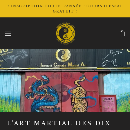
Aller
! INSCRIPTION TOUTE L'ANNÉE ! COURS D'ESSAI
au
GRATUIT !
contenu
L'ART MARTIAL DES DIX